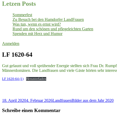
Letzen Posts
Sommerfest
Zu Besuch bei den Hamdorfer LandFrauen
Was tun, wenn es ernst wird?
Rund um den schönen und pflegeleichten Garten
Spenden mit Herz und Humor
Anmelden
LF 1620-64
Gut gelaunt und voll sprühender Energie stellten sich Frau Dr. Rumpf
Männerdomänen. Die Landfrauen und viele Gäste hörten sehr interessi
LF 1620-64 (1)
Herunterladen
Veröffentlicht
Autor
Kategorien
18. April 2020
4. Februar 2026
Landfrauen
Bilder aus dem Jahr 2020
am
Schreibe einen Kommentar