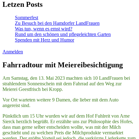
Letzen Posts
Sommerfest
Zu Besuch bei den Hamdorfer LandFrauen
Was tun, wenn es ernst wird?
Rund um den schönen und pflegeleichten Garten
Spenden mit Herz und Humor
Anmelden
Fahrradtour mit Meiereibesichtigung
Am Samstag, den 13. Mai 2023 machten sich 10 LandFrauen bei
strahlendem Sonnenschein mit dem Fahrrad auf den Weg zur
Meierei Geestfrisch bei Kropp.
Vor Ort warteten weitere 9 Damen, die lieber mit dem Auto
angereist sind.
Pünktlich um 15 Uhr wurden wir auf dem Hof Fuhlreit von Arne
Sierck herzlich begrüßt. Er erzählte uns zur Philosophie des Hofes,
dass man gerne selber entscheiden wollte, was mit der Milch
geschieht und zu welchen Preis die Milchprodukte vermarktet
werden. Der größte Vorteil sei jedoch, die verkürzte Lieferkette zum