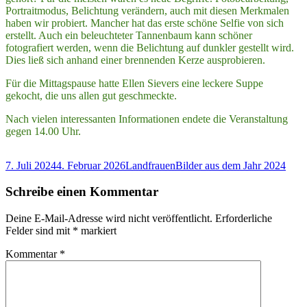
Portraitmodus, Belichtung verändern, auch mit diesen Merkmalen
haben wir probiert. Mancher hat das erste schöne Selfie von sich
erstellt. Auch ein beleuchteter Tannenbaum kann schöner
fotografiert werden, wenn die Belichtung auf dunkler gestellt wird.
Dies ließ sich anhand einer brennenden Kerze ausprobieren.
Für die Mittagspause hatte Ellen Sievers eine leckere Suppe
gekocht, die uns allen gut geschmeckte.
Nach vielen interessanten Informationen endete die Veranstaltung
gegen 14.00 Uhr.
Veröffentlicht
Autor
Kategorien
7. Juli 2024
4. Februar 2026
Landfrauen
Bilder aus dem Jahr 2024
am
Schreibe einen Kommentar
Deine E-Mail-Adresse wird nicht veröffentlicht.
Erforderliche
Felder sind mit
*
markiert
Kommentar
*