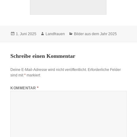
Veröffentlicht
Autor
Kategorien
1. Juni 2025
Landfrauen
Bilder aus dem Jahr 2025
am
Schreibe einen Kommentar
Deine E-Mail-Adresse wird nicht veröffentlicht.
Erforderliche Felder
sind mit
*
markiert
KOMMENTAR
*