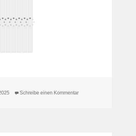
zu Fackelwanderung – ein
 2025
Schreibe einen Kommentar