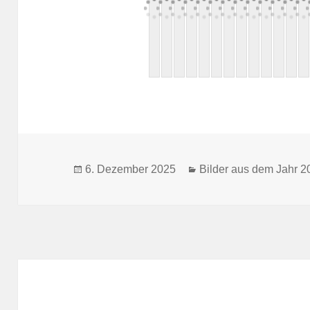
Veröffentlicht
Kategorien
6. Dezember 2025
Bilder aus dem Jahr 2
am