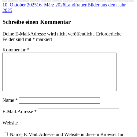
Veröffentlicht
Autor
Kategorien
10. Oktober 2025
16. März 2026
Landfrauen
Bilder aus dem Jahr
am
2025
Schreibe einen Kommentar
Deine E-Mail-Adresse wird nicht veröffentlicht.
Erforderliche
Felder sind mit
*
markiert
Kommentar
*
Name
*
E-Mail-Adresse
*
Website
Name, E-Mail-Adresse und Website in diesem Browser für